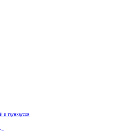
й и таунхаусов
о»