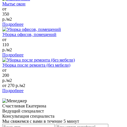
Мытье окон
от
350
р./м2
Подробнее
Уборка офисов, помещений
от
110
р./м2
Подробнее
Уборка после ремонта (без мебели)
от
200
р./м2
от 270 р./м2
Подробнее
Счастливая Екатерина
Ведущий специалист
Консультация специалиста
Мы свяжемся с вами в течение 5 минут