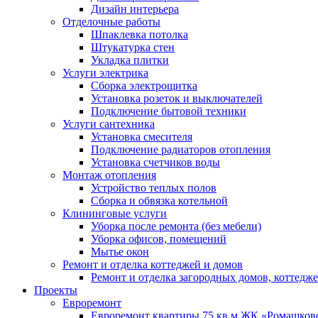
Дизайн интерьера
Отделочные работы
Шпаклевка потолка
Штукатурка стен
Укладка плитки
Услуги электрика
Сборка электрощитка
Установка розеток и выключателей
Подключение бытовой техники
Услуги сантехника
Установка смесителя
Подключение радиаторов отопления
Установка счетчиков воды
Монтаж отопления
Устройство теплых полов
Сборка и обвязка котельной
Клининговые услуги
Уборка после ремонта (без мебели)
Уборка офисов, помещений
Мытье окон
Ремонт и отделка коттеджей и домов
Ремонт и отделка загородных домов, коттедже
Проекты
Евроремонт
Евроремонт квартиры 75 кв.м ЖК «Ромашков